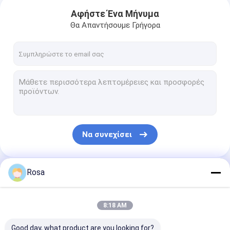
Αφήστε Ένα Μήνυμα
Θα Απαντήσουμε Γρήγορα
Να συνεχίσει
Rosa
Οι Κατηγορίες Μας
8:18 AM
Good day, what product are you looking for?