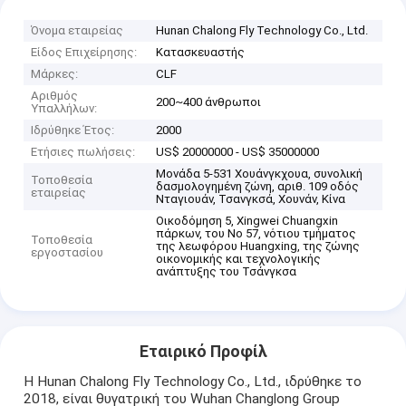
Όνομα εταιρείας
Hunan Chalong Fly Technology Co., Ltd.
Είδος Επιχείρησης:
Κατασκευαστής
Μάρκες:
CLF
Αριθμός
200~400 άνθρωποι
Υπαλλήλων:
Ιδρύθηκε Έτος:
2000
Ετήσιες πωλήσεις:
US$ 20000000 - US$ 35000000
Μονάδα 5-531 Χουάνγκχουα, συνολική
Τοποθεσία
δασμολογημένη ζώνη, αριθ. 109 οδός
εταιρείας
Νταγιουάν, Τσανγκσά, Χουνάν, Κίνα
Οικοδόμηση 5, Xingwei Chuangxin
πάρκων, του Νο 57, νότιου τμήματος
Τοποθεσία
της λεωφόρου Huangxing, της ζώνης
εργοστασίου
οικονομικής και τεχνολογικής
ανάπτυξης του Τσάνγκσα
Εταιρικό Προφίλ
Η Hunan Chalong Fly Technology Co., Ltd., ιδρύθηκε το
2018, είναι θυγατρική του Wuhan Changlong Group