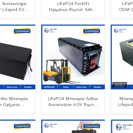
ό Ανελκυστήρα
LiFePO4 Forklift
LiFe
 Lifepo4 EV
Οχημάτων Ρομπότ Λίθιου
ODM C
παταρίες OEM
Αυτοματοποιημένος
Λ
100Ah 200Ah
Μπαταρία Ηλεκτρικός
Επαν
ΟΙΝΩΝΉΣΤΕ
ΕΠΙΚΟΙΝΩΝΉΣΤΕ
ΕΠ
Ah 50Ah
AGV ODM 24V 48V 72V
Ηλεκτρι
96V 80AH 160AH COem
24V 
Πακέτων Μπαταριών
150AH 
ίθιο Μπαταρία
LiFePO4 Μπαταρία Λιθίου
Μπαταρ
τ Οχήματα
Αυτοκινήτου AGV Ρομπότ
Lifepo
 Μπαταρία ATV
Μπαταρία Αποθήκευσης
200AH
60V 72V 20AH-
Ενέργειας 24V 48V
Protect
ΟΙΝΩΝΉΣΤΕ
ΕΠΙΚΟΙΝΩΝΉΣΤΕ
ΕΠ
50AH
Επαναφορτιζόμενη
Cart
Μπαταρία Ιόντων Λιθίου