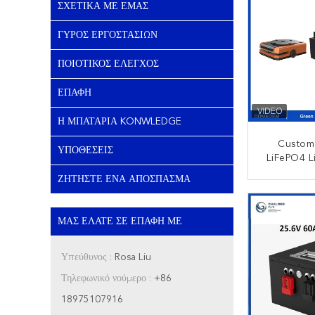
ΣΧΕΤΙΚΆ ΜΕ ΕΜΆΣ
ΓΎΡΟΣ ΕΡΓΟΣΤΑΣΊΩΝ
ΠΟΙΟΤΙΚΌΣ ΈΛΕΓΧΟΣ
ΕΠΑΦΉ
Η ΜΠΑΤΑΡΊΑ KONWLEDGE
Custom
ΥΠΟΘΈΣΕΙΣ
LiFePO4 L
Pack For 
ΖΗΤΉΣΤΕ ΈΝΑ ΑΠΌΣΠΑΣΜΑ
High Di
ΕΠΙΚ
ΜΑΣ ΕΛΆΤΕ ΣΕ ΕΠΑΦΉ ΜΕ
Υπεύθυνος :
Rosa Liu
Τηλεφωνικό νούμερο :
+86
18975107916