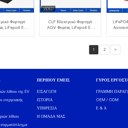
τρικό Φορτηγό
CLF Ηλεκτρικό Φορτηγό
LiFePO4
ας LiFepo4 EV
AGV Φορέας LiFepo4 EV
Αυτοκι
υ Συσκευές
Λιθίου Συσκευές
Μπαταρ
ών OEM ODM
Μπαταριών OEM ODM
ΟΙΝΩΝΉΣΤΕ
ΕΠΙΚΟΙΝΩΝΉΣΤΕ
ΕΠ
 60Ah RS485
24V 48V 60Ah RS485
Επανα
1
2
>
κοινωνία
Επικοινωνία
Α
Σ
ΠΕΡΊΠΟΥ ΕΜΕΊΣ
ΓΎΡΟΣ ΕΡΓΟΣΤ
ών λίθιου της EV
ΕΙΣΑΓΩΓΉ
ΓΡΑΜΜΉ ΠΑΡΑΓ
υ ενεργειακής
ΙΣΤΟΡΊΑ
OEM / ODM
ΥΠΗΡΕΣΊΑ
Ε & Α
ριών λίθιου
Η ΟΜΆΔΑ ΜΑΣ
ι συρματόπλεγμα