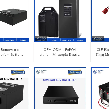
 Removable
OEM ODM LiFePO4
CLF Ηλε
ithium Battery
Lithium Μπαταρία Πακέτο
Πηγή Με
E-Scooter With
Προσαρμοσμένη Μπαταρία
10C Υ
scharge Rate
Ηλεκτρικού Σκούτερ 36v
ΟΙΝΩΝΉΣΤΕ
ΕΠΙΚΟΙΝΩΝΉΣΤΕ
ΕΠ
48v 60v 72v 96v E
Scooter Αφαιρούμενη
Μπαταρία