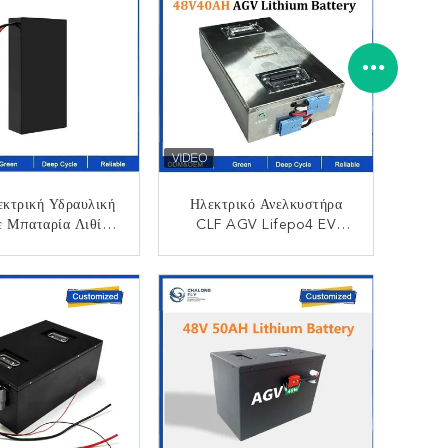
κτρική Υδραυλική
Ηλεκτρικό Ανελκυστήρα
 Μπαταρία Λιθίου
CLF AGV Lifepo4 EV
ψηλής Ταχύτητας
Λυθίου Μπαταρίες OEM
24V 48V 100Ah 200Ah
ΙΚΟΙΝΩΝΉΣΤΕ
ΕΠΙΚΟΙΝΩΝΉΣΤΕ
300Ah 50Ah