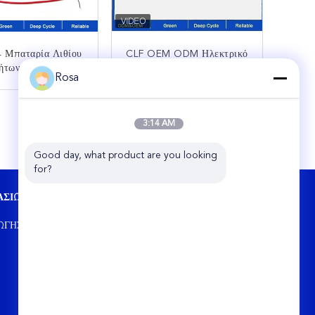
 Μπαταρία Λιθίου
CLF OEM ODM Ηλεκτρικό
νήτων Ρομπότ AGV
Φορτηγό AGV RGV RGV
Rosa
ίες 24V 60V 72V
Power Car Lifepo4 EV
Lithium-Ion
Λυθίου Μπαταρίες OEM
ΙΚΟΙΝΩΝΉΣΤΕ
ΕΠΙΚΟΙΝΩΝΉΣΤΕ
φορτιζόμενο Για
24V 48V 100Ah 200Ah
νελκυστήρα
3:14 AM
300Ah 50Ah
Good day, what product are you looking 
for?
ΑΣΊΩΝ
ΕΠΑΦΉ
Hunan Chalong Fly Technology Co., Ltd.
ΩΓΉΣ
Μονάδα 5-531 Χουάνγκχουα, συνολική
δασμολογημένη ζώνη, αριθ. 109 οδός
Νταγιουάν, Τσανγκσά, Χουνάν, Κίνα
86-0731-85250051