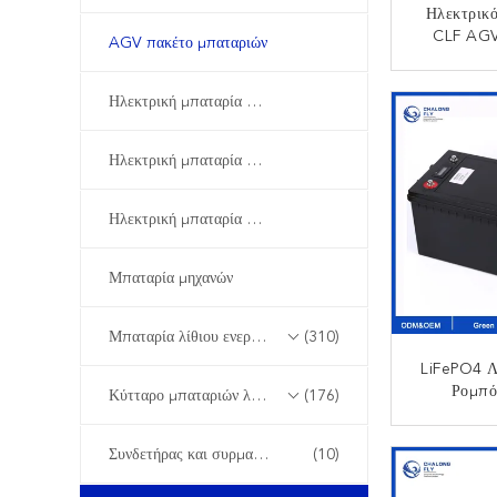
Ηλεκτρικ
CLF AGV
AGV πακέτο μπαταριών
Λυθίου Μ
24V 48V 
ΕΠΙΚ
Ηλεκτρική μπαταρία μοτοσικλετών
300
Ηλεκτρική μπαταρία ποδηλάτων
Ηλεκτρική μπαταρία μηχανικών δίκυκλων
Μπαταρία μηχανών
Μπαταρία λίθιου ενεργειακής αποθήκευσης
(310)
LiFePO4 Λ
Ρομπό
Κύτταρο μπαταριών λίθιου
(176)
Ηλεκτρικό
24V 48V 
ΕΠΙΚ
Συνδετήρας και συρματόπλεγμα
(10)
1