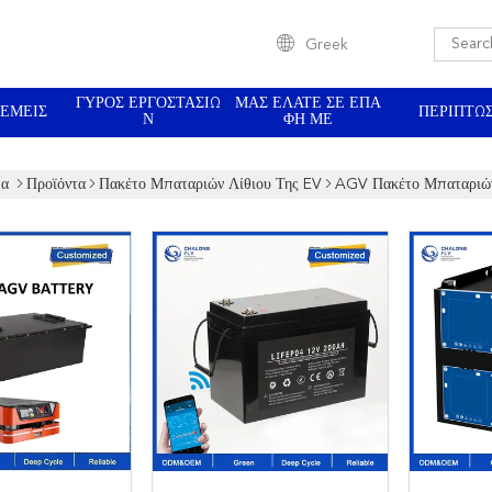
Greek
ΓΎΡΟΣ ΕΡΓΟΣΤΑΣΊΩ
ΜΑΣ ΕΛΆΤΕ ΣΕ ΕΠΑ
 ΕΜΕΊΣ
ΠΕΡΙΠΤΏΣ
Ν
ΦΉ ΜΕ
δα
Προϊόντα
Πακέτο Μπαταριών Λίθιου Της EV
AGV Πακέτο Μπαταριώ