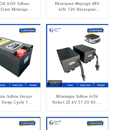
PO4 AGV Λίθιου
Ηλεκτρικό Φορτηγό 48V
Oem Μπαταριών
60V 72V Ηλεκτρικό
ίθιου Ιονικό
Τρίκυκλο
ακαταλογηστέο
ΙΚΟΙΝΩΝΉΣΤΕ
ΕΠΙΚΟΙΝΩΝΉΣΤΕ
κό Όχημα Πακέτων
36V 48V 80AH
200AH Μπαταριών
ία Λιθίου Ιόντων
Μπαταρία Λιθίου AGV
4 Deep Cycle 12V
Robot 25.6V 51.2V 83.2V
 100AH Με BMS
100A 150A 200Ah 48V
ion Για AGV Golf
Lifepo4 Battery Pack Με
ΙΚΟΙΝΩΝΉΣΤΕ
ΕΠΙΚΟΙΝΩΝΉΣΤΕ
s Με Ανόδιο LFP
Φορτιστή AGV Lithium Ion
Battery