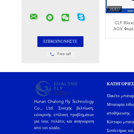
CLF Ηλεκ
AGV Φορέ
Λιθίο
Μπαταρι
ΕΠΙΚ
24V 48V
Επι
Free call
ΚΑΤΗΓΟΡΊΕ
Πακέτο μπαταρι
Hunan Chalong Fly Technology
Μπαταρία λίθιο
Co., Ltd. Συνεχής βελτίωση,
αποθήκευσης
ειλικρινής επίλυση προβλημάτων
για τους πελάτες και αναγνώριση
Κύτταρο μπατα
από τον κλάδο.
Συνδετήρας κα