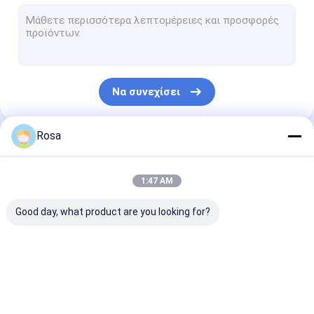
Να συνεχίσει
Rosa
Οι Κατηγορίες Μας
1:47 AM
Good day, what product are you looking for?
Πακέτο μπαταριών
Μπαταρία λίθιου
Κύτταρο μπατ
λίθιου της EV
ενεργειακής
λίθιου
αποθήκευσης