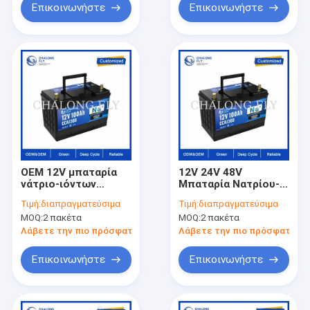
ανάρτησης πίεσης
Επικοινωνήστε
Επικοινωνήστε
OEM 12V μπαταρία
12V 24V 48V
νάτριο-ιόντων
Μπαταρία Νατρίου-
εκκινητή σειρά 60Ah
Ιόντων Βαθύ Κύκλου
Τιμή:
διαπραγματεύσιμα
Τιμή:
διαπραγματεύσιμα
80Ah 100Ah για την
50Ah–400Ah για RV,
MOQ:
2 πακέτα
MOQ:
2 πακέτα
αντικατάσταση
Ναυτιλία και
αυτοκινήτων
Αποθήκευση Ηλιακής
Λάβετε την πιο πρόσφατη τιμή
Λάβετε την πιο πρόσφατη τι
Ενέργειας
Επικοινωνήστε
Επικοινωνήστε