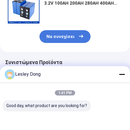
3.2V 100AH 200AH 280AH 400AH
Πρισματική βαθμίδα Α μπαταρία
λιθίου κύτταρα για EV / ηλιακό
σύστημα
Να συνεχίσει
Συνιστώμενα Προϊόντα
Lesley Dong
1:41 PM
Good day, what product are you looking for?
CLF Apexium Catl
Νάτριο Na Ion
Βαθμός μπαταρίας A