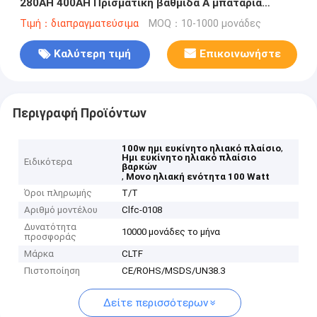
280AH 400AH Πρισματική βαθμίδα Α μπαταρία
λιθίου κύτταρα για EV / ηλιακό σύστημα
Τιμή：διαπραγματεύσιμα
MOQ：10-1000 μονάδες
Καλύτερη τιμή
Επικοινωνήστε
Περιγραφή Προϊόντων
,
100w ημι ευκίνητο ηλιακό πλαίσιο
Ημι ευκίνητο ηλιακό πλαίσιο
Ειδικότερα
βαρκών
,
Μονο ηλιακή ενότητα 100 Watt
Όροι πληρωμής
T/T
Αριθμό μοντέλου
Clfc-0108
Δυνατότητα
10000 μονάδες το μήνα
προσφοράς
Μάρκα
CLTF
Πιστοποίηση
CE/ROHS/MSDS/UN38.3
Δείτε περισσότερων