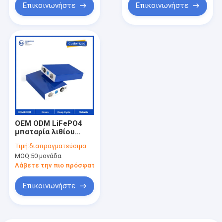
αποθήκευση
προσάρμοσε τα
Επικοινωνήστε
Επικοινωνήστε
μπαταρίες
πακέτα μπαταριών
λίθιου
OEM ODM LiFePO4
μπαταρία λιθίου
Προσαρμοσμένη
Τιμή:
διαπραγματεύσιμα
τετραγωνική
MOQ:
50 μονάδα
μπαταρία έλξης
LiFePO4 3.2V32AH
Λάβετε την πιο πρόσφατη τιμή
μπαταρίες λιθίου
Επικοινωνήστε