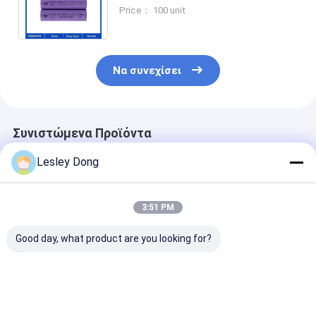
ηλεκτρικό μηχανικό δίκυκλο
Price： 100 unit
Ebike μοτοσικλετών
Να συνεχίσει
Συνιστώμενα Προϊόντα
Lesley Dong
3:51 PM
Good day, what product are you looking for?
CLF Apexium Catl
Νάτριο Na Ion
Βαθμός μπαταρίας A
ΕΕ ΗΠΑ Stock
Βαθμός A Νάτριο Na