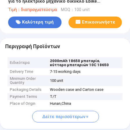
για το ηλεκτρικό μηχανικό δίκυκλο Ebike
μοτοσικλετών
Τιμή：διαπραγματεύσιμα
MOQ：100 unit
Καλύτερη τιμή
Επικοινωνήστε
Περιγραφή Προϊόντων
,
2000mAh 18650 μπαταρία
Ειδικότερα
κύτταρο μπαταριών 10C 18650
Delivery Time
7-15 working days
Minimum Order
100 unit
Quantity
Packaging Details
Wooden case and Carton case
Payment Terms
T/T
Place of Origin
Hunan,China
Δείτε περισσότερων